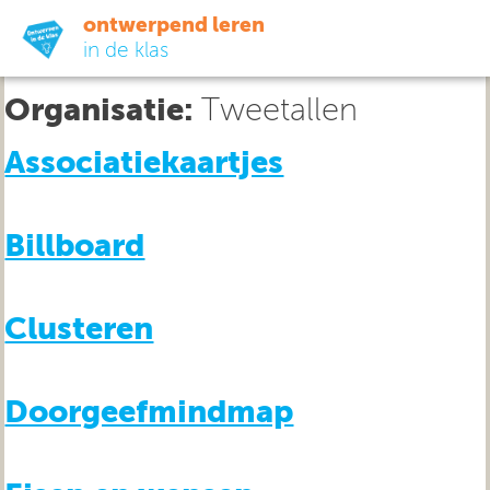
ontwerpend leren
in de klas
Organisatie:
Tweetallen
ready-to-go
Associatiekaartjes
do-it-yourself
Billboard
didactiek
uit de praktijk
Clusteren
over ons
Doorgeefmindmap